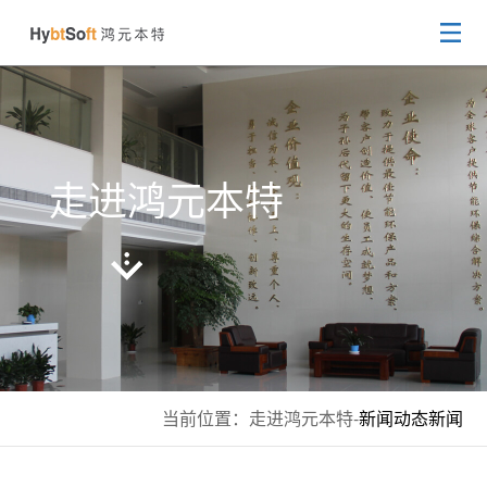
走进鸿元本特
当前位置：
走进鸿元本特
-
新闻动态新闻