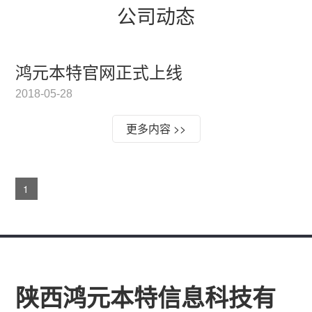
公司动态
鸿元本特官网正式上线
2018-05-28
更多内容 >>
1
陕西鸿元本特信息科技有